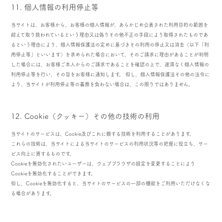
11. 個人情報の利用停止等
当サイトは、お客様から、お客様の個人情報が、あらかじめ公表された利用目的の範囲を
超えて取り扱われているという理由又は偽りその他不正の手段により取得されたものであ
るという理由により、個人情報保護法の定めに基づきその利用の停止又は消去（以下「利
用停止等」といいます）を求められた場合において、そのご請求に理由があることが判明
した場合には、お客様ご本人からのご請求であることを確認の上で、遅滞なく個人情報の
利用停止等を行い、その旨をお客様に通知します。 但し、個人情報保護法その他の法令に
より、当サイトが利用停止等の義務を負わない場合は、この限りではありません。
12. Cookie（クッキー）その他の技術の利用
当サイトのサービスは、Cookie及びこれに類する技術を利用することがあります。
これらの技術は、当サイトによる当サイトのサービスの利用状況等の把握に役立ち、サー
ビス向上に資するものです。
Cookieを無効化されたいユーザーは、ウェブブラウザの設定を変更することにより
Cookieを無効化することができます。
但し、Cookieを無効化すると、当サイトのサービスの一部の機能をご利用いただけなくな
る場合があります。