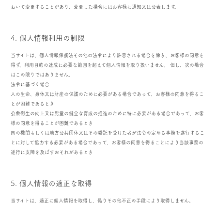
おいて変更することがあり、変更した場合にはお客様に通知又は公表します。
4. 個人情報利用の制限
当サイトは、個人情報保護法その他の法令により許容される場合を除き、お客様の同意を
得ず、利用目的の達成に必要な範囲を超えて個人情報を取り扱いません。 但し、次の場合
はこの限りではありません。
法令に基づく場合
人の生命、身体又は財産の保護のために必要がある場合であって、お客様の同意を得るこ
とが困難であるとき
公衆衛生の向上又は児童の健全な育成の推進のために特に必要がある場合であって、お客
様の同意を得ることが困難であるとき
国の機関もしくは地方公共団体又はその委託を受けた者が法令の定める事務を遂行するこ
とに対して協力する必要がある場合であって、お客様の同意を得ることにより当該事務の
遂行に支障を及ぼすおそれがあるとき
5. 個人情報の適正な取得
当サイトは、適正に個人情報を取得し、偽りその他不正の手段により取得しません。