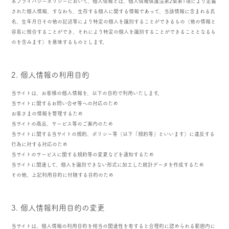
本プライバシーポリシーにおいて、個人情報とは、個人情報保護法第2条第1項により定義
された個人情報、すなわち、生存する個人に関する情報であって、当該情報に含まれる氏
名、生年月日その他の記述等により特定の個人を識別することができるもの（他の情報と
容易に照合することができ、それにより特定の個人を識別することができることとなるも
のを含みます）を意味するものとします。
2. 個人情報の利用目的
当サイトは、お客様の個人情報を、以下の目的で利用いたします。
当サイトに関するお問い合せ等への対応のため
お客さまの情報を管理するため
当サイトの商品、サービス等のご案内のため
当サイトに関する当サイトの規約、ポリシー等（以下「規約等」といいます）に違反する
行為に対する対応のため
当サイトのサービスに関する規約等の変更などを通知するため
当サイトに関連して、個人を識別できない形式に加工した統計データを作成するため
その他、上記利用目的に付随する目的のため
3. 個人情報利用目的の変更
当サイトは、個人情報の利用目的を相当の関連性を有すると合理的に認められる範囲内に