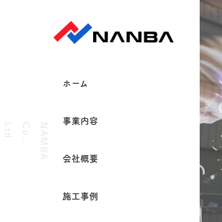
ホーム
事業内容
.
N
A
M
B
A
C
o
.
,
L
t
d
会社概要
施工事例