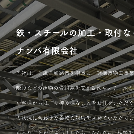
鉄・スチールの加工・取付な
ナンバ有限会社
当社は、兵庫県姫路市を拠点に、鋼構造物工事業
階段などの建物の骨組みを支える鉄やスチールの
お客様からは、多種多様なことをお任せいただ
の状況に合わせた柔軟な対応をさせていただくこ
お困りごとがございましたら、なんでもご相談を