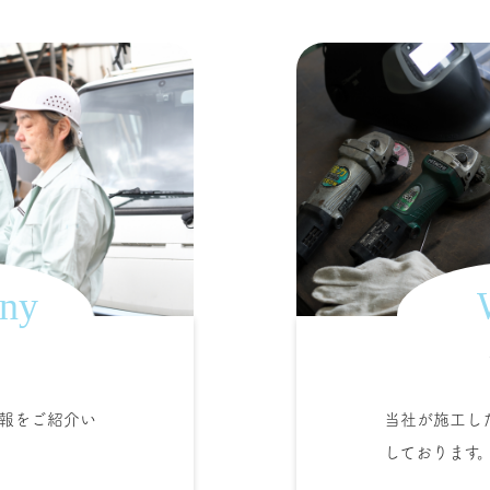
ny
要
報をご紹介い
当社が施工し
しております